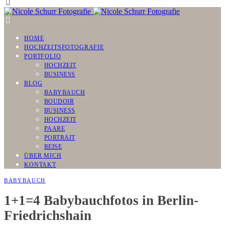
HOME
HOCHZEITSFOTOGRAFIE
PORTFOLIO
HOCHZEIT
BUSINESS
BLOG
BABYBAUCH
BOUDOIR
BUSINESS
HOCHZEIT
PAARE
PORTRAIT
REISE
ÜBER MICH
KONTAKT
BABYBAUCH
1+1=4 Babybauchfotos in Berlin-
Friedrichshain