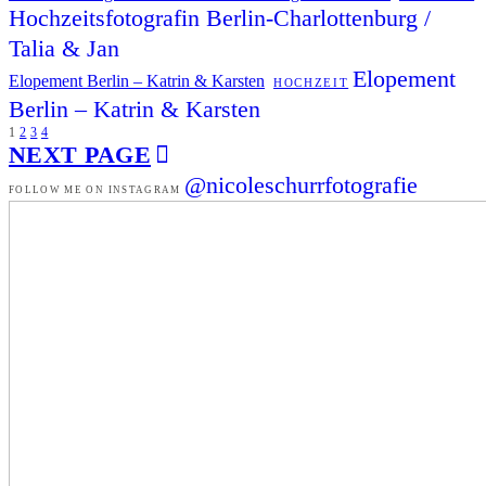
Hochzeitsfotografin Berlin-Charlottenburg /
Talia & Jan
Elopement
Elopement Berlin – Katrin & Karsten
HOCHZEIT
Berlin – Katrin & Karsten
1
2
3
4
NEXT PAGE
@nicoleschurrfotografie
FOLLOW ME ON INSTAGRAM