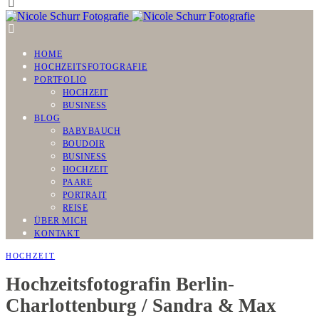
HOME
HOCHZEITSFOTOGRAFIE
PORTFOLIO
HOCHZEIT
BUSINESS
BLOG
BABYBAUCH
BOUDOIR
BUSINESS
HOCHZEIT
PAARE
PORTRAIT
REISE
ÜBER MICH
KONTAKT
HOCHZEIT
Hochzeitsfotografin Berlin-
Charlottenburg / Sandra & Max