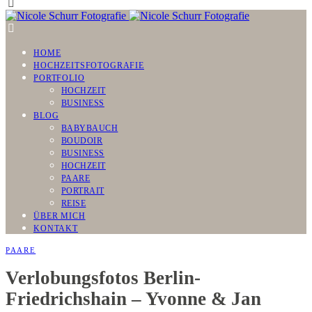
HOME
HOCHZEITSFOTOGRAFIE
PORTFOLIO
HOCHZEIT
BUSINESS
BLOG
BABYBAUCH
BOUDOIR
BUSINESS
HOCHZEIT
PAARE
PORTRAIT
REISE
ÜBER MICH
KONTAKT
PAARE
Verlobungsfotos Berlin-
Friedrichshain – Yvonne & Jan