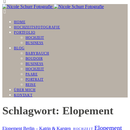
HOME
HOCHZEITSFOTOGRAFIE
PORTFOLIO
HOCHZEIT
BUSINESS
BLOG
BABYBAUCH
BOUDOIR
BUSINESS
HOCHZEIT
PAARE
PORTRAIT
REISE
ÜBER MICH
KONTAKT
Schlagwort: Elopement
Elopement
Elopement Berlin – Katrin & Karsten
HOCHZEIT