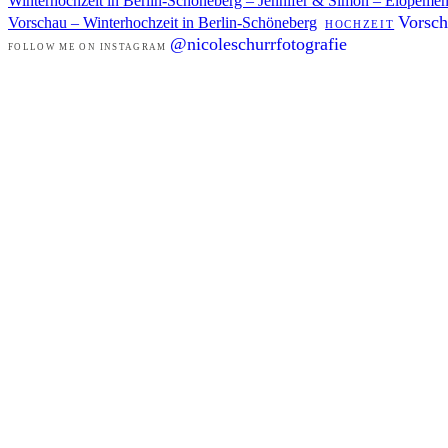
Winterhochzeit in Berlin-Schöneberg – Jennifer & Simon – Elopemen
Vorsch
Vorschau – Winterhochzeit in Berlin-Schöneberg
HOCHZEIT
@nicoleschurrfotografie
FOLLOW ME ON INSTAGRAM