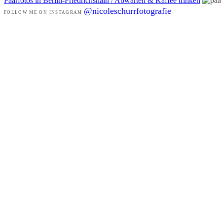
Paarfotos in Berlin-Friedrichshain / Abwarten & Kaffee trinken
@nicoleschurrfotografie
FOLLOW ME ON INSTAGRAM