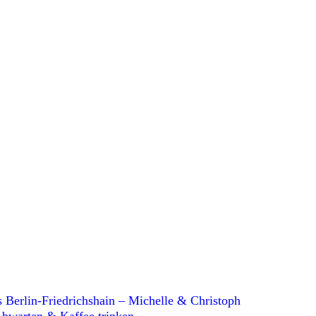
 Berlin-Friedrichshain – Michelle & Christoph
 Abwarten & Kaffee trinken