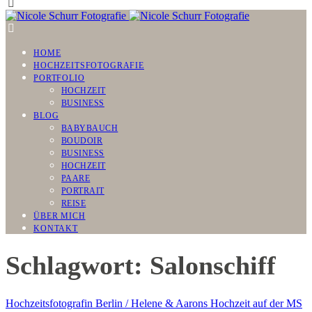
HOME
HOCHZEITSFOTOGRAFIE
PORTFOLIO
HOCHZEIT
BUSINESS
BLOG
BABYBAUCH
BOUDOIR
BUSINESS
HOCHZEIT
PAARE
PORTRAIT
REISE
ÜBER MICH
KONTAKT
Schlagwort: Salonschiff
Hochzeitsfotografin Berlin / Helene & Aarons Hochzeit auf der MS