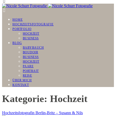
HOME
HOCHZEITSFOTOGRAFIE
PORTFOLIO
HOCHZEIT
BUSINESS
BLOG
BABYBAUCH
BOUDOIR
BUSINESS
HOCHZEIT
PAARE
PORTRAIT
REISE
ÜBER MICH
KONTAKT
Kategorie: Hochzeit
Hochzeitsfotografin Berlin-Britz – Susann & Nils