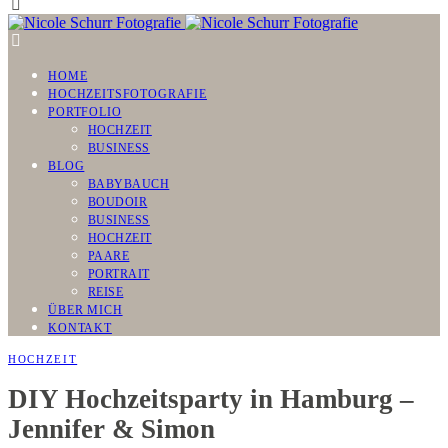
HOME
HOCHZEITSFOTOGRAFIE
PORTFOLIO
HOCHZEIT
BUSINESS
BLOG
BABYBAUCH
BOUDOIR
BUSINESS
HOCHZEIT
PAARE
PORTRAIT
REISE
ÜBER MICH
KONTAKT
HOCHZEIT
DIY Hochzeitsparty in Hamburg –
Jennifer & Simon