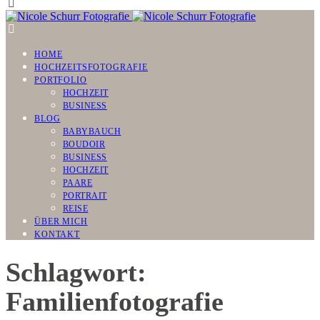
HOME
HOCHZEITSFOTOGRAFIE
PORTFOLIO
HOCHZEIT
BUSINESS
BLOG
BABYBAUCH
BOUDOIR
BUSINESS
HOCHZEIT
PAARE
PORTRAIT
REISE
ÜBER MICH
KONTAKT
Schlagwort:
Familienfotografie