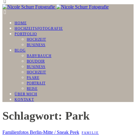
HOME
HOCHZEITSFOTOGRAFIE
PORTFOLIO
HOCHZEIT
BUSINESS
BLOG
BABYBAUCH
BOUDOIR
BUSINESS
HOCHZEIT
PAARE
PORTRAIT
REISE
ÜBER MICH
KONTAKT
Schlagwort: Park
Familienfotos Berlin-Mitte / Sneak Peek
FAMILIE