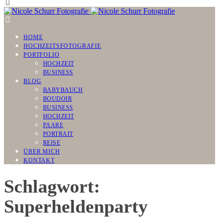
HOME
HOCHZEITSFOTOGRAFIE
PORTFOLIO
HOCHZEIT
BUSINESS
BLOG
BABYBAUCH
BOUDOIR
BUSINESS
HOCHZEIT
PAARE
PORTRAIT
REISE
ÜBER MICH
KONTAKT
Schlagwort:
Superheldenparty